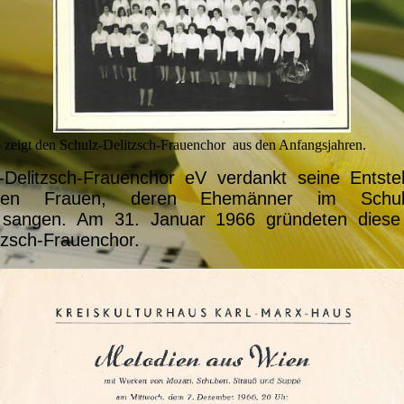
 zeigt den Schulz-Delitzsch-Frauenchor aus den Anfangsjahren.
-Delitzsch-Frauenchor eV verdankt seine Entste
enen Frauen, deren Ehemänner im Schulze
 sangen. Am 31. Januar 1966 gründeten diese
tzsch-Frauenchor.