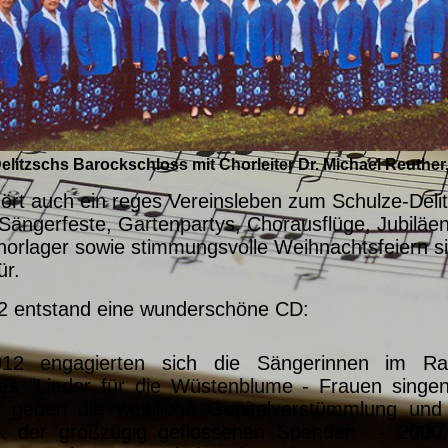
elitzschs Barockschloss mit Chorleiter Dr. Michael Reuther
hört auch ein reges Vereinsleben zum Schulze-Deli
Sängerfeste, Gartenpartys, Chorausflüge, Jubilä
Chorlager sowie
stimmungsvolle Weihnachtsfeiern si
ür.
2 entstand eine wunderschöne CD:
12 engagierten sich die Sängerinnen im R
es
"Lieder für die Wüstenblume - Frauen singen
n gegen die weibliche Genitalverstümmlung un
 der großzügig geflossenen Spende
n - 2000