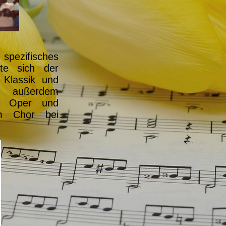
spezifisches
te sich der
 Klassik und
n außerdem
m, Oper und
m Chor bei