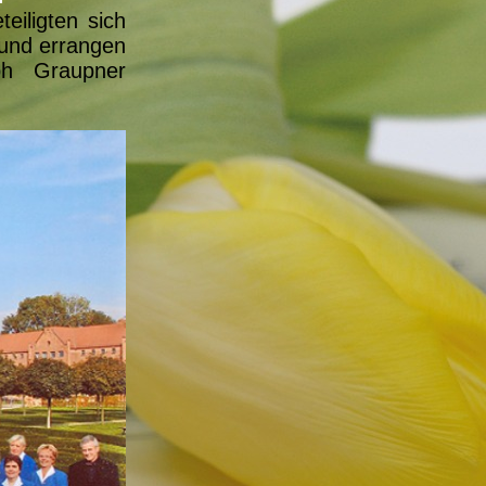
eiligten sich
 und errangen
ph Graupner