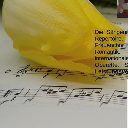
Die Sängeri
Repertoire
Frauenchor
Romantik
internation
Operette.
S
Leistungsve