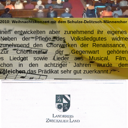
2010: Weihnachtskonzert mit dem Schulze-Delitzsch-Männerchor
nnen entwickelten aber zunehmend ihr eigenes 
.
Neben der Pflege des Volksliedgutes widme
 zunehmend den
Chorwerken der Renaissance,
.
Zur Chorliteratur der Gegenwart gehöre
ales Liedgut sowie
Lieder
aus Musical, Fil
chon in den achtziger Jahren wurde de
rgleichen
das
Prädikat sehr gut zuerkannt.