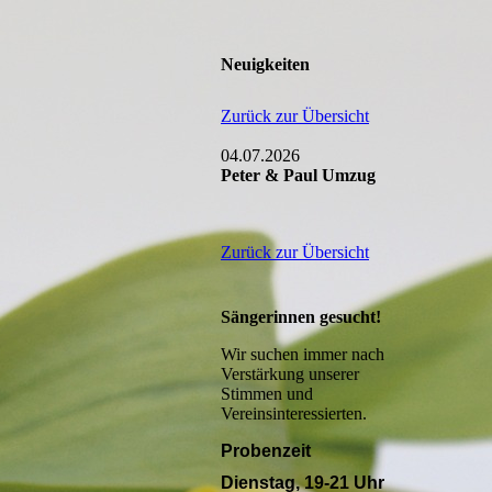
Neuigkeiten
Zurück zur Übersicht
04.07.2026
Peter & Paul Umzug
Zurück zur Übersicht
Sängerinnen gesucht!
Wir suchen immer nach
Verstärkung unserer
Stimmen und
Vereinsinteressierten.
Probenzeit
Dienstag, 19-21 Uhr