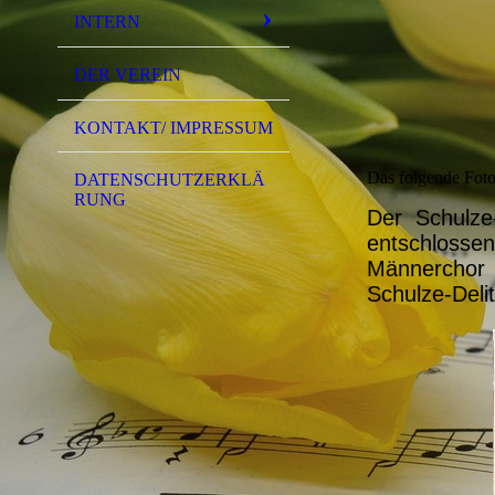
INTERN
DER VEREIN
KONTAKT/ IMPRESSUM
Das folgende Foto
DATENSCHUTZERKLÄ
RUNG
Der Schulze
entschloss
Männerchor
Schulze-Deli