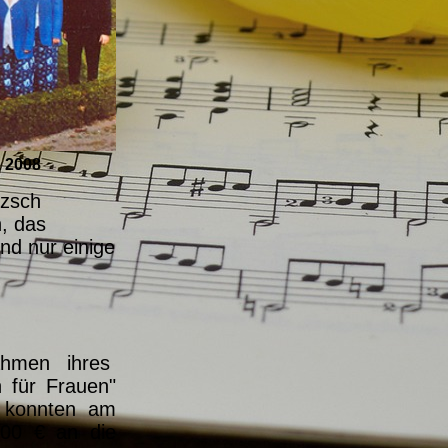
, 2008
tzsch
en, das
nd nur einige
ahmen ihres
 für Frauen"
d konnten am
,00 €
an die