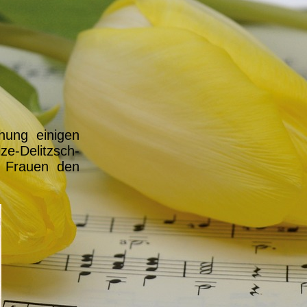
hung einigen
-Delitzsch-
 Frauen den