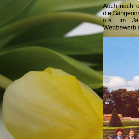
Auch nach de
die Sängerin
u.a. im Ja
Wettbewerb 