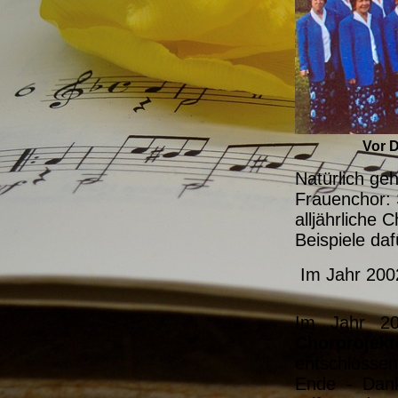
Vor D
Natürlich ge
Frauenchor:
alljährliche 
Beispiele daf
Im Jahr 200
Im Jahr 20
Chorprojekt
entschlosse
Ende - Dank