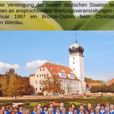
r Vereinigung der beiden deutschen Staaten bet
nen an anspruchsvollen Wertungsveranstaltungen
nuar 1997 ein Bronze-Diplom beim Christo
in Werdau.