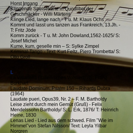
Horst Irrgang
Klingende Speisekarte in Quodlibet der
Geschmäcker - Willi Märtens
Klinge Lied, lange nach - T u. M: Klaus Ochs
Kommt und lasst uns tanzen aus Frankreich, 13.Jh. -
T: Fritz Jöde
Komm zurück - T u. M: John Dowland,1562-1625/ S:
Josef Michel
Kume, kum, geselle min – S: Sylke Zimpel
Kriminal-Tango - Text: Kurt Feltz, Piero Trombetta/ S:
Otto Groll
L
La Villanella (italienisches Volslied) - S: Franz
Burkhart
Laudate Dominum, Psalm 150 – Rihards Dubra
(1964)
Laudate pueri, Opus39, Nr. 2 – F. M. Bartholdy
Leise zieht durch mein Gemüt (Gruß) - Felix
Mendelssohn Bartholdy/ S: L. Erk, 1876/ T: Heinrich
Heine, 1830
Lenas Lied - Lied aus dem schwed. Film "Wie im
Himmel"von Stefan Nilsson/ Text: Leyla Yilbar
Norgren