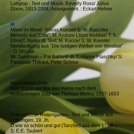
Lollipop - Text und Musik: Beverly Ross/ Julius
Dixon, 1913-2004, Arrangement. : Eckart Hehrer
M
Mann im Mond -Tobias Künzel/ S: W. Raschke
Memory aus"Cats", M: Andrew Lloyd Webber/ T: S.
Elliot/T. Nunn/ dt. Text: M. Kunze/ S: W. Koester
Mondaufgang aus "Die lustigen Weiber von Windsor"
- O. Nicolai
Mr. Sandman – Pat Ballard/ dt. T: Hanno Plaschky/ S:
Pasquale Thibaut, Peter Schnur
N
Nach dieser Erde
Nun strahlt der Mai den Herze nach dem
fünfstimmigen Satz von Thomas Morley, 1557-1603
O
O du schöner Rosengarten - Text und Weise aus
Lothringen, 19. Jh.
O wie so schön und gut (Tanzlied aus dem 17. Jh.) -
S: E.E. Taubert