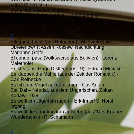
Film "The Rose")
Dona nobis pacem (Kanon)
Drei Laub auf drei Linden - Lauchhammer
Liedersammlung, Volksweise aus dem16.Jh.
E
Eile,mein Fluss (aus Bulgarien) - M. Swetoslaw
Obretenow/ T: Assen Rossew, Nachdichtung:
Marianne Gräfe
El condor pasa (Volksweise aus Bolivien) - Lorenz
Maierhofer
Er ist´s (aus: Hugo Distler opus 19) - Eduard Möricke
Es klappert die Mühle (aus der Zeit der Romantik) -
Carl Reinecke
Es sitzt ein Vogel auf dem Leim – Gus Anton
Esti Dal – Népdal, aus dem Ungarischen, Zoltan
Kodaly, 1938
Es wollt ein Jägerlein jagen – Erk-Irmer/ S: Horst
Irrgang
Es wollt die Jungfrau früh aufstehn (aus "Des Knaben
Wunderhorn") - R. Schumann
F