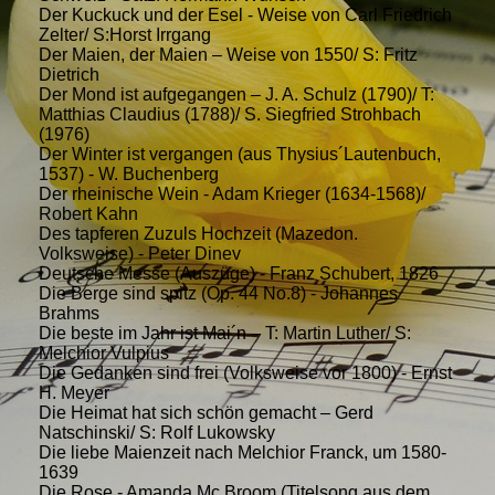
Der Kuckuck und der Esel - Weise von Carl Friedrich
Zelter/ S:Horst Irrgang
Der Maien, der Maien – Weise von 1550/ S: Fritz
Dietrich
Der Mond ist aufgegangen – J. A. Schulz (1790)/ T:
Matthias Claudius (1788)/ S. Siegfried Strohbach
(1976)
Der Winter ist vergangen (aus Thysius´Lautenbuch,
1537) - W. Buchenberg
Der rheinische Wein - Adam Krieger (1634-1568)/
Robert Kahn
Des tapferen Zuzuls Hochzeit (Mazedon.
Volksweise) - Peter Dinev
Deutsche Messe (Auszüge) - Franz Schubert, 1826
Die Berge sind spitz (Op. 44 No.8) - Johannes
Brahms
Die beste im Jahr ist Mai´n – T: Martin Luther/ S:
Melchior Vulpius
Die Gedanken sind frei (Volksweise vor 1800) - Ernst
H. Meyer
Die Heimat hat sich schön gemacht – Gerd
Natschinski/ S: Rolf Lukowsky
Die liebe Maienzeit nach Melchior Franck, um 1580-
1639
Die Rose - Amanda Mc Broom (Titelsong aus dem