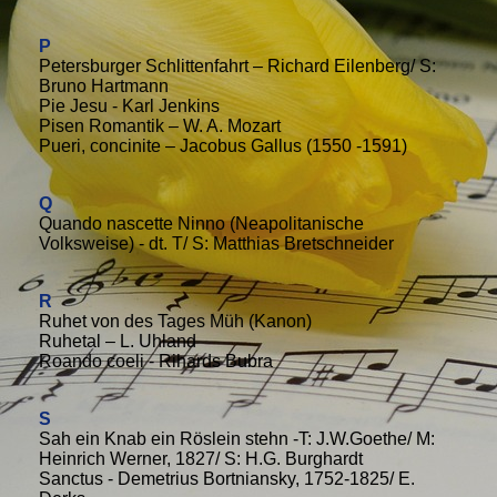
P
Petersburger Schlittenfahrt – Richard Eilenberg/ S:
Bruno Hartmann
Pie Jesu - Karl Jenkins
Pisen Romantik – W. A. Mozart
Pueri, concinite – Jacobus Gallus (1550 -1591)
Q
Quando nascette Ninno (Neapolitanische
Volksweise) - dt. T/ S: Matthias Bretschneider
R
Ruhet von des Tages Müh (Kanon)
Ruhetal – L. Uhland
Roando coeli - Rihards Bubra
S
Sah ein Knab ein Röslein stehn -T: J.W.Goethe/ M:
Heinrich Werner, 1827/ S: H.G. Burghardt
Sanctus - Demetrius Bortniansky, 1752-1825/ E.