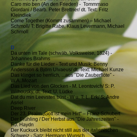
Caro mio ben (An den Frieden) - Tommmaso
Giordani / Bearb. Peter Brettner/ dt. Text: Fritz
Kleindiek
Come Together (Kommt zusammen) – Michael
Schmoll/ T: Brigitte Rabe, Klaus Levermann, Michael
Schmoll
D
Da unten im Tale (schwäb. Volksweise, 1824) -
Johannes Brahms
Danke für die Lieder - Text und Musik: Benny
Andersson & Björn Ulvaeus/ dt. Text: Michael Kunze
Das klinget so herrlich, ...aus "Die Zauberflöte" -
W.A..Mozart
Das Lied von den Glocken - M. Leontovich/ S: P.
Wilhousky, dt. Text: U. Lüdke
Dat du min Leevsten büst - W u. T: L. Erk/ S: Andre
Asriel
Deep River
Der 23. Psalm „Gott ist mein Hirt“ – Franz Schubert
Der Frühling / Der Herbst aus "Die Jahreszeiten" -
F.J. Haydn
Der Kuckuck bleibt nicht still aus der italienischen
Schweiz - Satz: Hermann Wunsch