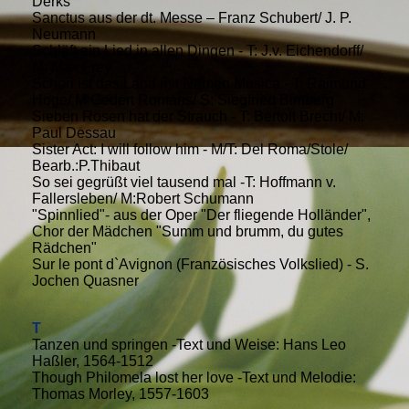
Derks
Sanctus aus der dt. Messe – Franz Schubert/ J. P.
Neumann
Schläft ein Lied in allen Dingen - T: J.v. Eichendorff/
M: Max Frey
Schön ist das Land mit Namen Musica - T: Raimund
Hoge/ M:Gedert Romans/ S: Siegfried Bimberg
Sieben Rosen hat der Strauch - T: Bertolt Brecht/ M:
Paul Dessau
Sister Act: I will follow him - M/T: Del Roma/Stole/
Bearb.:P.Thibaut
So sei gegrüßt viel tausend mal -T: Hoffmann v.
Fallersleben/ M:Robert Schumann
"Spinnlied"- aus der Oper "Der fliegende Holländer",
Chor der Mädchen "Summ und brumm, du gutes
Rädchen"
Sur le pont d`Avignon (Französisches Volkslied) - S.
Jochen Quasner
T
Tanzen und springen -Text und Weise: Hans Leo
Haßler, 1564-1512
Though Philomela lost her love -Text und Melodie:
Thomas Morley, 1557-1603