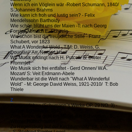
Wenn ich ein Vöglein wär -Robert Schumann, 1840/
S:Johannes Brahms
Wie kann ich froh und lustig sein? - Felix
Mendelssohn Bartholdy
Wie schön blüht uns der Maien -T: nach Georg
Forster/ M: nach E. Scheele
Wie schön bist du, freundliche Stille - Franz
Schubert, vor 1823
What A Wonderful Wold - T/M: D. Weiss, G.
Douglas/ Arr. Norbert Hanf
Wo Musik erklingt nach H. Putcell/ S: Dieter
Frommlet
Wo Musik sich frei entfaltet - Gerd Onnen/ W.A.
Mozart/ S: Veit Erdmann-Abele
Wunderbar ist die Welt nach "What A Wonderful
Wold" - M: George David Weiss, 1921-2010/ T: Bob
Thiele
Z
Zigeunerleben (Schumann`s Werke OP. 29 NO. 3) -
Robert Schumann, 1840
Zum Tanze, da geht ein Mädel aus Schweden - S:
Werner Hübschmann
Zu Regensburg auf der Kirchturmspitz (dt. Volkslied)
- S: Winfried Siegler-Legel