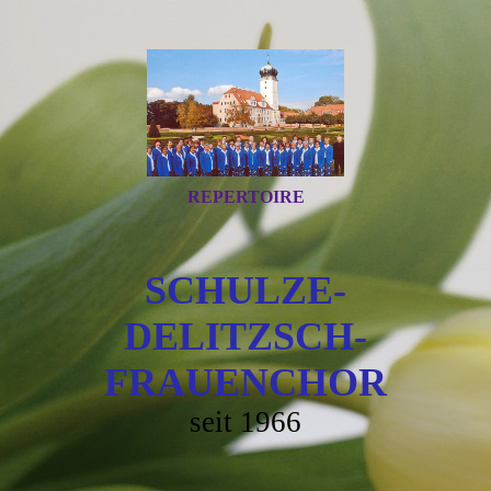
REPERTOIRE
SCHULZE-
DELITZSCH-
FRAUENC
HOR
seit 1966