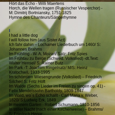
Hört das Echo - Willi Maertens
Horch, die Wellen tragen (Russischer Vesperchor) -
M: Dimitrij Bortniansky, 1751-1825
Hymne des Chanteurs/Sängerhymne
I
I had a little dog
I will follow him (aus Sister Act)
Ich fahr dahin – Lochamer Liederbuch um 1460/ S:
Johannes Brahms
Im Frühling - W. A. Mozart/ Satz: Fritz Spies
Im Frühtau zu Berge (Schwed. Volkslied) -dt.Text:
Walter Hensel/ S: Rainer Butz
Im Park -T: Joachim Ringelnatz/ M/S: Heinz
Kratochwil, 1933-1995
Im schönsten Wiesengrunde (Volkslied) – Friedrich
Silcher/ S: Fritz Höft
Im Walde (Sechs Lieder im Freien zu singen op. 41) -
Felix Mendelssohn Bartholdy, 1809-1847
Im Wald, wo´s Echo schallt - Carl Maria v. Weber,
1820/ S:Ludwig Erk, 1849
In meinem Garten - Robert Schumann, 1810-1856
In stiller Nacht (nach einer Kirchenweise) – Brahms/
S: Friedrich Hegar