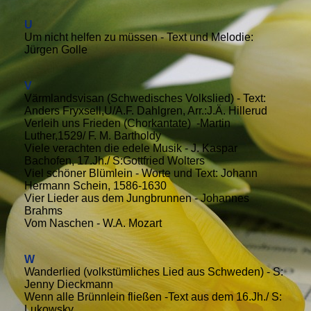
U
Um nicht helfen zu müssen - Text und Melodie:
Jürgen Golle
V
Värmlandsvisan (Schwedisches Volkslied) - Text:
Anders Fryxsell,U/A.F. Dahlgren, Arr.:J.Ä. Hillerud
Verleih uns Frieden (Chorkantate) -Martin
Luther,1529/ F. M. Bartholdy
Viele verachten die edele Musik - J. Kaspar
Bachofen, 17.Jh./ S:Gottfried Wolters
Viel schöner Blümlein - Worte und Text: Johann
Hermann Schein, 1586-1630
Vier Lieder aus dem Jungbrunnen - Johannes
Brahms
Vom Naschen - W.A. Mozart
W
Wanderlied (volkstümliches Lied aus Schweden) - S:
Jenny Dieckmann
Wenn alle Brünnlein fließen -Text aus dem 16.Jh./ S:
Lukowsky