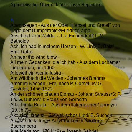
Alphabetischer Überblick über unser Repertoire
:
A
Abendsegen - Aus der Oper "Hänsel und Gretel" von
Engelbert Humperdnick/Friedrich Zipp
Abschied vom Walde - J. v. Eichendorff/ F. M.
Batholdy
Ach, ich hab´in meinem Herzen - W. Link/ B. Balz/
Emil Rabe
Ah hear the wind blow -
All mein Gedanken, die ich hab - Aus dem Lochamer
Liederbuch, um 1460
Alleweil ein wenig lustig -
Am Wildbach die Weiden - Johannes Brahms
Amor im Nachen - Frei nach P. Cornelius/ G.
Gastoldt, 1456-1522
An der schönen blauen Donau - Johann Strauss/S: F.
Th. G. Buhren/ T: Franz von Gernerth
Alta Trinita Beata - Aus dem Italienischen/ anonym
(19.Jh.?)
Aka si mi krasna - Slowakisches Lied/ E. Suchen
Au clair de la lune - Aus Frankreich /Wolfram
Buchenberg
Ave Maria (op. 176 Nr.9) – Joseph Gabriel