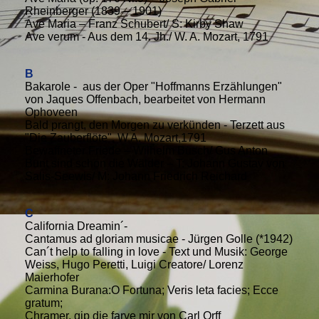
Rheinberger (1839 – 1901)
Ave Maria – Franz Schubert/ S: Kirby Shaw
Ave verum - Aus dem 14. Jh./ W. A. Mozart, 1791
B
Bakarole - aus der Oper "Hoffmanns Erzählungen"
von Jaques Offenbach, bearbeitet von Hermann
Ophoveen
Bald prangt, den Morgen zu verkünden - Terzett aus
"Die Zauberflöte", W.A. Mozart,1791
Bewaffneter Friede – Wilhelm Busch/ Gus Anton
Bunt sind schon die Wälder – T: Johann Gustav von
Salis-Seewis/ M: Johann Friedrich Reichard
C
California Dreamin´-
Cantamus ad gloriam musicae - Jürgen Golle (*1942)
Can´t help to falling in love - Text und Musik: George
Weiss, Hugo Peretti, Luigi Creatore/ Lorenz
Maierhofer
Carmina Burana:O Fortuna; Veris leta facies; Ecce
gratum;
Chramer, gip die farve mir von Carl Orff