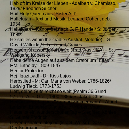
Hab oft im Kreise der Lieben - Adalbert v. Chamisso,
1829/ Friedrich Silcher
Hail Holy Queen aus "Sister Act"
Hallelujah - Text und Musik: Leonard Cohen, geb.
1934
Hallelujah – Kanon frei nach G. F. Händel/ S: Jürgen
Thies
He smiles within the cradle (Austral. Melodie) – S:
David Willocks/T: Tr. Robert Graves
Heaven ist a wonderful place (Trad. Aus USA) – S:
Wolfgang Kopersky
Hebe deine Augen auf aus dem Oratorium "Elias" -
F.M. Brtholdy, 1809-1847
Hector Protector
Hej, Igazitsad! - Dr. Kiss Lajos
Herbstlied - M: Carl Maria von Weber, 1786-1826/
Ludwig Tieck, 1773-1753
Herr, deine Güte reicht so weit (Psalm 36,6 und
57,11) - A .E. Grell, 1800-1886/ S. Jakob Christ
Heil sei dem Tag aus "Zar und Zimmermann" - Albert
Lortzing, Ensemle Singschule, Herbert Vogg
Heute ist ein wunderschöner Tag – Siegfried Köhler/
S: Günter Fredrich
Hevenu shalom alejche (Israel. Weise) - S: G.
Deutschmann