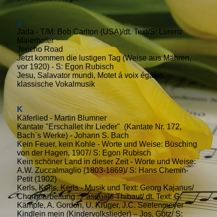
J
Jada - T/M: Bob Carlton (USA)/dt. Text/S: Lorenz
Maierhofer
Jericho Road
Jetzt kommen die lustigen Tag (Weise aus Mähren,
vor 1920) - S: Egon Rubisch
Jesu, Salavator mundi, Motet á voix égales,
klassische Vokalmusik
K
Käferlied - Martin Blumner
Kantate "Erschallet ihr Lieder" (Kantate Nr. 172,
Bach`s Werke) - Johann S. Bach
Kein Feuer, kein Kohle - Worte und Weise: Büsching
von der Hagen, 1907/ S: Egon Rubisch
Kein schöner Land in dieser Zeit - Worte und Weise:
A.W. Zuccalmaglio (1803-1869)/ S: Hans Chemin-
Petit (1902)
Kerls, Kerls, Kerls - Musik und Text: Georg Kajanus/
Chorbearbeitung : Pasquale Thibaut/ dt. Text: G.
Kämpfe, A. Gordon, U. Krüger, J.C. Seelenmeyer
Kindlein mein (Kindervolkslieder) – Jos. Götz/ S: