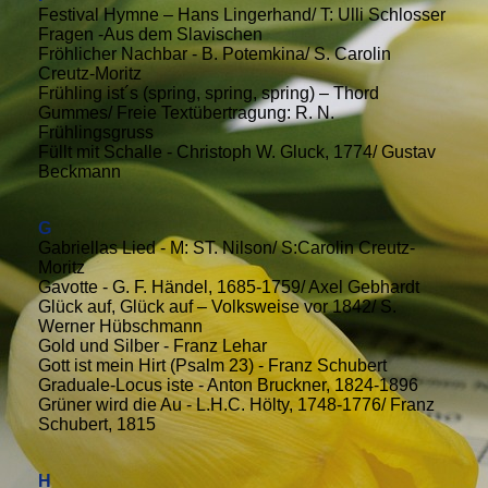
Festival Hymne – Hans Lingerhand/ T: Ulli Schlosser
Fragen -Aus dem Slavischen
Fröhlicher Nachbar - B. Potemkina/ S. Carolin
Creutz-Moritz
Frühling ist´s (spring, spring, spring) – Thord
Gummes/ Freie Textübertragung: R. N.
Frühlingsgruss
Füllt mit Schalle - Christoph W. Gluck, 1774/ Gustav
Beckmann
G
Gabriellas Lied - M: ST. Nilson/ S:Carolin Creutz-
Moritz
Gavotte - G. F. Händel, 1685-1759/ Axel Gebhardt
Glück auf, Glück auf – Volksweise vor 1842/ S.
Werner Hübschmann
Gold und Silber - Franz Lehar
Gott ist mein Hirt (Psalm 23) - Franz Schubert
Graduale-Locus iste - Anton Bruckner, 1824-1896
Grüner wird die Au - L.H.C. Hölty, 1748-1776/ Franz
Schubert, 1815
H