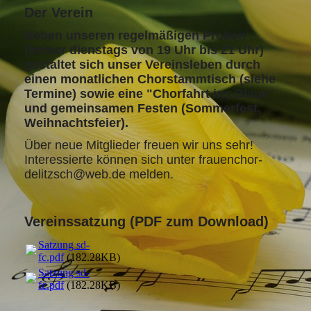
Der Verein
Neben unseren regelmäßigen Proben
(immer dienstags von 19 Uhr bis 21 Uhr)
gestaltet sich unser Vereinsleben durch
einen monatlichen Chorstammtisch (siehe
Termine) sowie eine "Chorfahrt ins Blaue"
und gemeinsamen Festen (Sommerfest,
Weihnachtsfeier).
Über neue Mitglieder freuen wir uns sehr!
Interessierte können sich unter frauenchor-
delitzsch@web.de melden.
Vereinssatzung (PDF zum Download)
Satzung sd-
fc.pdf
(182.28KB)
Satzung sd-
fc.pdf
(182.28KB)