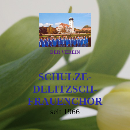
DER VEREIN
SCHULZE-
DELITZSCH-
FRAUENC
HOR
seit 1966