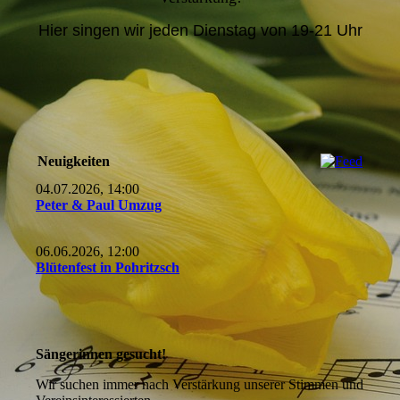
Hier singen wir jeden Dienstag von 19-21 Uhr
Neuigkeiten
04.07.2026, 14:00
Peter & Paul Umzug
06.06.2026, 12:00
Blütenfest in Pohritzsch
Sängerinnen gesucht!
Wir suchen immer nach Verstärkung unserer Stimmen und