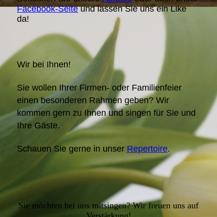
Facebook-Seite
und lassen Sie uns ein Like
da!
Wir bei Ihnen!
Sie wollen Ihrer Firmen- oder Familienfeier
einen besonderen Rahmen geben? Wir
kommen gern zu Ihnen und singen für Sie und
Ihre Gäste.
Schauen Sie gerne in unser
Repertoire
.
Sie möchten bei uns mitsingen? Wir freuen uns auf
Verstärkung!