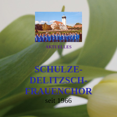
AKTUELLES
SCHULZE-
DELITZSCH-
FRAUENC
HOR
seit 1966